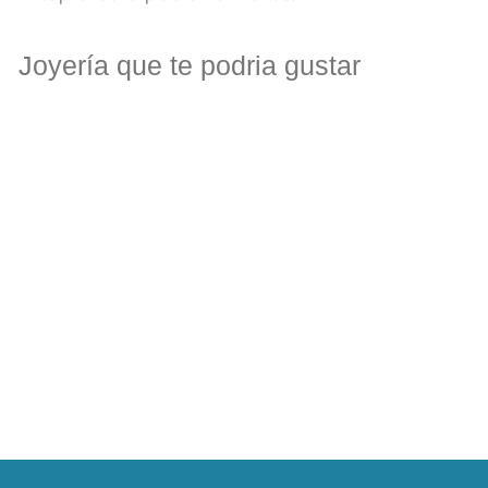
Joyería que te podria gustar
Pulsera de hilo con infinito
de plata, cristalitos y ojo
turco
MXN $ 399