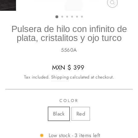
CLOSE
(ESC)
Pulsera de hilo con infinito de
plata, cristalitos y ojo turco
5560A
Regular
MXN $ 399
price
Tax included.
Shipping
calculated at checkout.
COLOR
Black
Red
Low stock - 3 items left