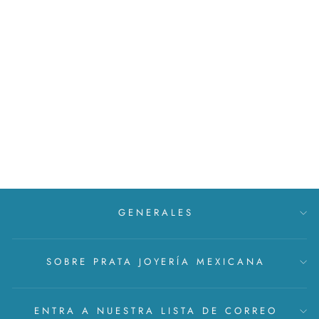
Pulsera de esferas miniatura
con plata
MXN $ 444
GENERALES
SOBRE PRATA JOYERÍA MEXICANA
ENTRA A NUESTRA LISTA DE CORREO