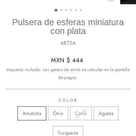
CERRAR
(ESC)
Pulsera de esferas miniatura
con plata
4872A
Precio
MXN $ 444
habitual
Impuesto incluido. Los
gastos de envío
se calculan en la pantalla
de pagos.
COLOR
Amatista
Ónix
Coral
Ágatas
Turquesa