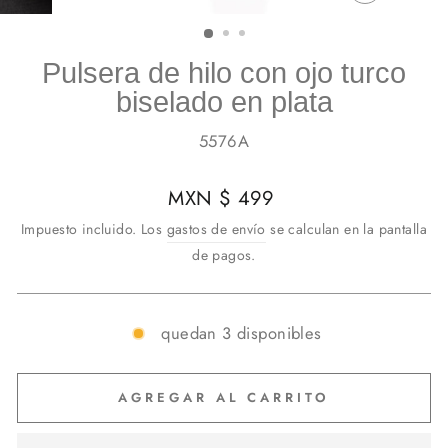
CERRAR
(ESC)
Pulsera de hilo con ojo turco
biselado en plata
5576A
Precio
MXN $ 499
habitual
Impuesto incluido. Los
gastos de envío
se calculan en la pantalla
de pagos.
quedan 3 disponibles
AGREGAR AL CARRITO