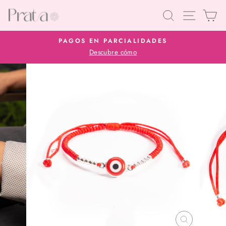
Ir
Buscar
Navegaci
Car
directamente
al
PAGOS EN PARCIALIDADES
contenido
Descubre cómo
diapositivas
pausa