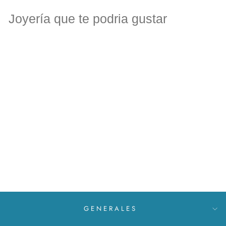
Joyería que te podria gustar
Pulsera de hilo con ojo
turco biselado en plata
MXN $ 499
GENERALES