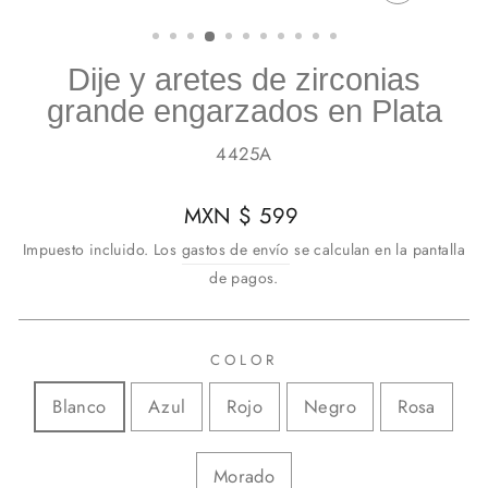
CERRAR
(ESC)
Dije y aretes de zirconias
grande engarzados en Plata
4425A
Precio
MXN $ 599
habitual
Impuesto incluido. Los
gastos de envío
se calculan en la pantalla
de pagos.
COLOR
Blanco
Azul
Rojo
Negro
Rosa
Morado