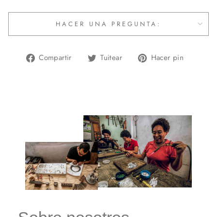
HACER UNA PREGUNTA:
Compartir
Tuitear
Pinear
Compartir
Tuitear
Hacer pin
en
en
en
Facebook
Twitter
Pintere