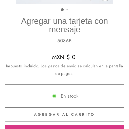
CERRAR
(ESC)
Agregar una tarjeta con
mensaje
5086B
Precio
MXN $ 0
habitual
Impuesto incluido. Los
gastos de envío
se calculan en la pantalla
de pagos.
En stock
AGREGAR AL CARRITO