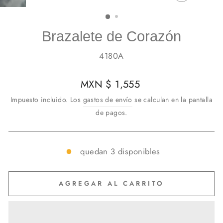
CERRAR
(ESC)
Brazalete de Corazón
4180A
Precio
MXN $ 1,555
habitual
Impuesto incluido. Los
gastos de envío
se calculan en la pantalla
de pagos.
quedan 3 disponibles
AGREGAR AL CARRITO