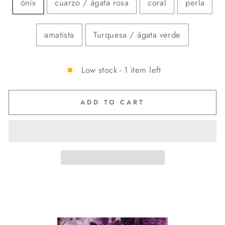
ónix
cuarzo / ágata rosa
coral
perla
amatista
Turquesa / ágata verde
Low stock - 1 item left
ADD TO CART