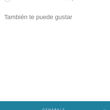
También te puede gustar
Silver bracelet with natural
stones
MXN $ 444
GENERALS