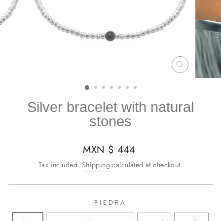
CLOSE
(ESC)
Silver bracelet with natural
stones
Regular
MXN $ 444
price
Tax included.
Shipping
calculated at checkout.
PIEDRA