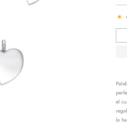
Pala
perf
el c
regal
lo h