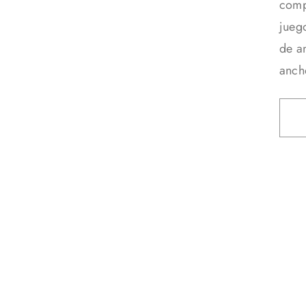
comp
jueg
de a
anch