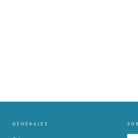
Dije y aretes Corazón volumétrico de
Plata
MXN $ 1,099
GENERALES
SO