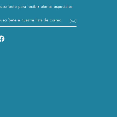
uscríbete para recibir ofertas especiales
SUSCRÍBETE
SUSCRIBIR
A
NUESTRA
LISTA
Facebook
DE
CORREO