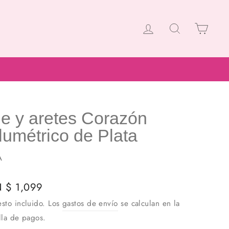
Ingresar
Buscar
Carrito
je y aretes Corazón
lumétrico de Plata
A
io
 $ 1,099
ual
sto incluido. Los
gastos de envío
se calculan en la
lla de pagos.