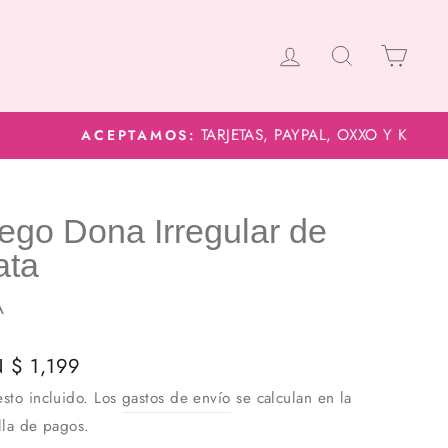
Ingresar
Buscar
Carrito
ego Dona Irregular de
ata
A
io
 $ 1,199
ual
sto incluido. Los
gastos de envío
se calculan en la
lla de pagos.