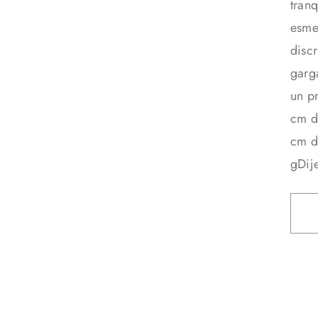
tranq
esme
disc
garg
un p
cm d
cm d
gDij