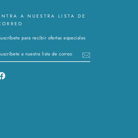
ENTRA A NUESTRA LISTA DE
CORREO
uscríbete para recibir ofertas especiales
SUSCRÍBETE
SUSCRIBIR
A
NUESTRA
LISTA
Facebook
DE
CORREO