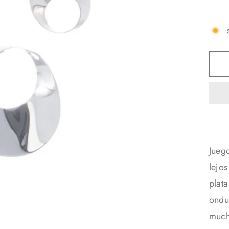
Jueg
lejos
plat
ondul
much