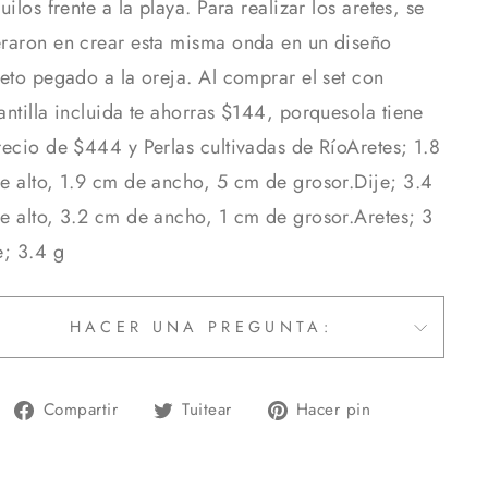
uilos frente a la playa. Para realizar los aretes, se
raron en crear esta misma onda en un diseño
reto pegado a la oreja. Al comprar el set con
antilla incluida te ahorras $144, porquesola tiene
recio de $444 y Perlas cultivadas de RíoAretes; 1.8
e alto, 1.9 cm de ancho, 5 cm de grosor.Dije; 3.4
e alto, 3.2 cm de ancho, 1 cm de grosor.Aretes; 3
e; 3.4 g
HACER UNA PREGUNTA:
Compartir
Tuitear
Pinear
Compartir
Tuitear
Hacer pin
en
en
en
Facebook
Twitter
Pinterest