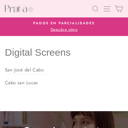
Ir
Buscar
Navegaci
Car
directamente
al
PAGOS EN PARCIALIDADES
contenido
Descubre cómo
diapositivas
pausa
Digital Screens
San José del Cabo
Cabo san Lucas